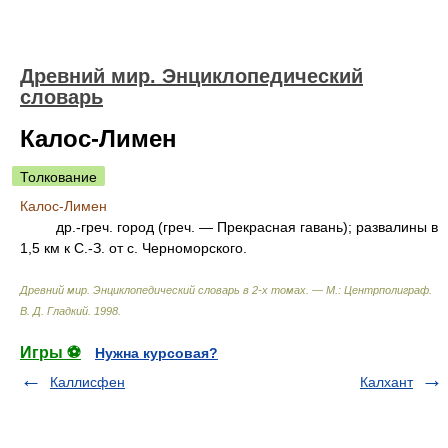
Древний мир. Энциклопедический
словарь
Калос-Лимен
Толкование
Калос-Лимен
др.-греч. город (греч. — Прекрасная гавань); развалины в
1,5 км к С.-З. от с. Черноморского.
Древний мир. Энциклопедический словарь в 2-х томах. — М.: Центрполиграф
.
В. Д. Гладкий
.
1998
.
Игры ⚽
Нужна курсовая?
Каллисфен
Калхант