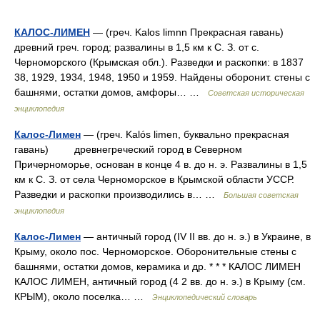
КАЛОС-ЛИМЕН
— (греч. Kalos limnn Прекрасная гавань)
древний греч. город; развалины в 1,5 км к С. З. от с.
Черноморского (Крымская обл.). Разведки и раскопки: в 1837
38, 1929, 1934, 1948, 1950 и 1959. Найдены оборонит. стены с
башнями, остатки домов, амфоры… …
Советская историческая
энциклопедия
Калос-Лимен
— (греч. Kalós limen, буквально прекрасная
гавань) древнегреческий город в Северном
Причерноморье, основан в конце 4 в. до н. э. Развалины в 1,5
км к С. З. от села Черноморское в Крымской области УССР.
Разведки и раскопки производились в… …
Большая советская
энциклопедия
Калос-Лимен
— античный город (IV II вв. до н. э.) в Украине, в
Крыму, около пос. Черноморское. Оборонительные стены с
башнями, остатки домов, керамика и др. * * * КАЛОС ЛИМЕН
КАЛОС ЛИМЕН, античный город (4 2 вв. до н. э.) в Крыму (см.
КРЫМ), около поселка… …
Энциклопедический словарь