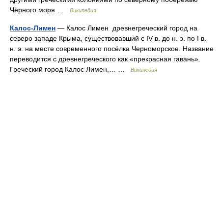
Чёрного моря …
Википедия
Калос-Лимен
— Калос Лимен древнегреческий город на
северо западе Крыма, существовавший с IV в. до н. э. по I в.
н. э. на месте современного посёлка Черноморское. Название
переводится с древнегреческого как «прекрасная гавань».
Греческий город Калос Лимен,… …
Википедия